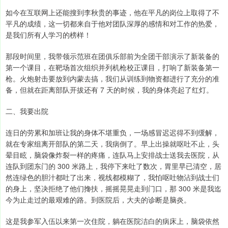
如今在互联网上还能搜到李秋贵的事迹，他在平凡的岗位上取得了不
平凡的成绩，这一切都来自于他对团队深厚的感情和对工作的热爱，
是我们所有人学习的榜样！
那段时间里，我带领示范班在团俱乐部前为全团干部演示了新装备的
第一个课目，在靶场首次组织并列机枪校正课目，打响了新装备第一
枪。火炮射击要放到内蒙去搞，我们从训练到物资都进行了充分的准
备，但就在距离部队开拔还有 7 天的时候，我的身体亮起了红灯。
二、我要出院
连日的劳累和加班让我的身体不堪重负，一场感冒迟迟得不到缓解，
就在专家组离开部队的第二天，我病倒了。早上出操就呕吐不止，头
晕目眩，脑袋像炸裂一样的疼痛，连队马上安排战士送我去医院，从
连队到团东门的 300 米路上，我停下来吐了数次，胃里早已清空，居
然连绿色的胆汁都吐了出来，视线都模糊了，我怕呕吐物沾到战士们
的身上，坚决拒绝了他们搀扶，摇摇晃晃走到门口，那 300 米是我迄
今为止走过的最艰难的路。到医院后，大夫的诊断是脑炎。
这是我参军入伍以来第一次住院，躺在医院洁白的病床上，脑袋依然