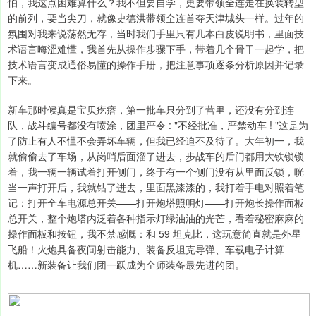
怕，我这点困难算什么？我不但要自学，更要带领全连走在换装转型
的前列，要当尖刀，就像史德洪带领全连首夺天津城头一样。过年的
氛围对我来说荡然无存，当时我们手里只有几本白皮说明书，里面技
术语言晦涩难懂，我首先从操作步骤下手，带着几个骨干一起学，把
技术语言变成通俗易懂的操作手册，把注意事项逐条分析原因并记录
下来。
新车那时候真是宝贝疙瘩，第一批车只分到了营里，还没有分到连
队，战斗编号都没有喷涂，团里严令 : "不经批准，严禁动车 ! "这是为
了防止有人不懂不会弄坏车辆，但我已经迫不及待了。大年初一，我
就偷偷去了车场，从岗哨后面溜了进去，步战车的后门都用大铁锁锁
着，我一辆一辆试着打开侧门，终于有一个侧门没有从里面反锁，咣
当一声打开后，我就钻了进去，里面黑漆漆的，我打着手电对照着笔
记：打开全车电源总开关——打开炮塔照明灯——打开炮长操作面板
总开关，整个炮塔内泛着各种指示灯绿油油的光芒，看着秘密麻麻的
操作面板和按钮，我不禁感慨：和 59 坦克比，这玩意简直就是外星
飞船！火炮具备夜间射击能力、装备反坦克导弹、车载电子计算
机……新装备让我们团一跃成为全师装备最先进的团。