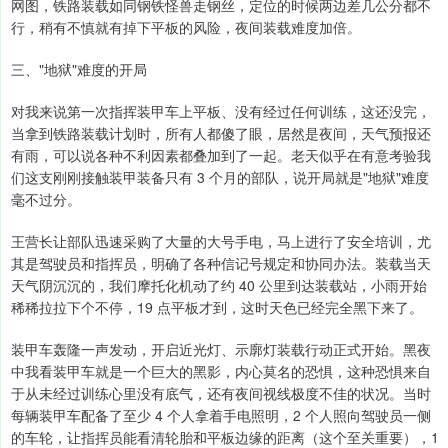
网图，铁路装载如同钢铁怪兽走钢丝，定位的时候两边差几公分都不
行，稍有不慎就有掉下平板的风险，夜间装载难度加倍。
三、"地狱"难度的开局
对我来说第一次指挥装甲车上平板、没有经过任何训练，这还没完，
当拿到铁路装载计划时，所有人都傻了眼，居然是夜间，天气预报还
有雨，可以说各种不利因素都叠加到了一起。老天似乎在有意考验我
们这支刚刚接触装甲装备只有 3 个月的部队，说开局就是"地狱"难度
毫不过分。
王营长让部队迅速采购了大量的大号手电，马上进行了安全培训，尤
其是驾驶员和指挥员，明确了各种信记号规定和协同办法。装载当天
天气阴沉沉的，我们摩托化机动了约 40 公里到达装载站，小雨开始
稀稀拉拉下个不停，19 点平板才到，这时天色已经完全黑下来了。
装甲车轰隆一声发动，开启近光灯、示廓灯装载行动正式开始。黑夜
中我看装甲车就是一个巨大的黑影，内心莫名的恐惧，这种恐惧来自
于从未经过训练心里没有底气，还有夜间视线极度不佳的状况。当时
每辆装甲车配备了至少 4 个人拿着手电照明，2 个人照向驾驶员一侧
的车轮，让指挥员能看清轮胎和平板边缘的距离（这个至关重要），1