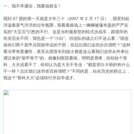
一、我不学通信，我要搞射击 !
我到 67 团的第一天就是大年三十（2007 年 2 月 17 日），团里到处
洋溢着喜气洋洋的过年氛围 , 我看着操场上一辆辆被篷布盖的严严实
实的"大宝贝"们愁的不行。这是当时最新型的轮式步战车，跟我学的
坦克完全不同，我也是一个"小白"。但连队的战士们不这么看 : "咱连
就你们两个装甲兵院校毕业的干部，你总比我们这些步兵强吧？"这种
看法带有普遍性，甚至从团首长到战士都是这么看我们这些从外单位
调过来的"装甲骨干"的。就像到医院看病，明明是胃疼 , 你却挂个骨
科，大夫说看不了 , 你却认为是大夫不专业："都是穿白大褂的有什么
不一样？总比我们这些老百姓强吧？"不同的是，站在历史的拐点上，
我这个"骨科大大"必须转行并自学成才。