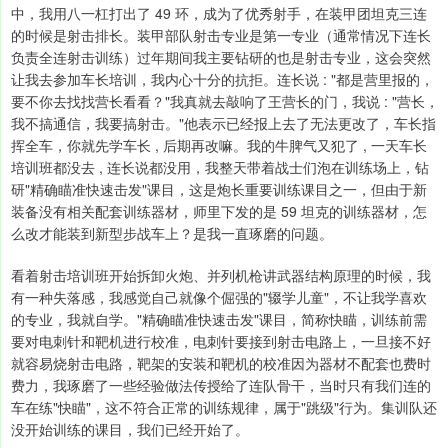
中，我用八一杠打出了 49 环，成为了优秀射手，在装甲团坦克三连
的时候是射击排长。装甲部队射击专业是第一专业（通常情况下连长
负责全连射击训练）过年期间我主要钻研的也是射击专业，这会突然
让我去参加车长培训，我内心十分的抗拒。连长说 : "都是营里报的，
要不你去找找营长看看？"我真就去敲响了王营长的门，我说 : "营长，
我不搞通信，我要搞射击。"他表示已经报上去了无法更改了，车长指
挥全车，你就先学车长 , 后期再改嘛。我的牛脾气又犯了 , 一天车长
培训班都没去 , 连长说都没用，我整天带着战士们泡在训练场上，钻
研"精确瞄准快速击发"课目，这是炮长重要训练课目之一，但由于新
装备没有相关配套训练器材，师里下发的是 59 坦克的训练器材，怎
么改才能装到新型步战车上？是我一直琢磨的问题。
看着射击培训班开始拆卸火炮、并列机枪讲武器结构原理的时候，我
有一种失落感，我感觉自己就像个倔强的"辍学儿童"，不让我学喜欢
的专业，我就自学。"精确瞄准快速击发"课目，简称快瞄，训练前需
要对电刺针和靶机进行校准，电刺针要接到射击电路上，一旦接不好
就容易烧射击电路，靶架的安装和靶机的校准因为器材不配套也费时
费力，我琢磨了一些经验做法传授给了连队骨干，当时只有我们连的
车在练"快瞄"，这不符合正常的训练规律，属于"跳级"行为。集训队还
没开始训练的课目，我们已经开始了。