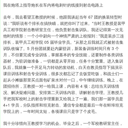
我在炮塔上指导炮长在车内将电刺针的线接到射击电路上
去年，我去看望王教授的时候，他跟我谈起当年 67 团的换装转型时
说 : "我听说有个排长在搞快瞄，就把你叫了过来。"当时王教授是装甲
兵工程学院射击教研室主任，他负责射击集训队。我还记得第一次见
他时的情形：一个小中尉向一个神情严肃的上校报到 : "我是装步三连
排长，装甲兵工程学院 05 届毕业学员。"从那之后我就正式被射击集
训队收编了。5 月份团就要赴内蒙驻训，新装备训练时间只有 3 个
月，不但要完成专业训练，掌握基本的专业技能，还要制作各类训练
器材，为驻训做准备，一切都是从零开始，任务十分繁重。进入集训
队后 , 我就像一个开足马力转动的发动机，白天在教员指导下搞演示
课目训练和射击专业训练，很多次都忘记了去饭堂吃饭，和战士们一
起从小摊贩那里买点面包矿泉水对付一口，中午继续训练。晚上，在
团招待所，王教授一对一给我上课，内容有 4 项 : 总结当天训练情
况、解决疑难问题、安排第二天训练内容、讲解射击学理。王教授几
乎把我军校时上的射击学理重新又给我上了一遍。我们那一届学员是
4+1 学员，分队指挥和坦克射击、通信专业都是最后一年在蚌埠坦克
学院上的，一年时间太短，各项课目只是学了个皮毛。
我十分珍惜向王教授学习的机会。毕业之后，一个军校教研室主任，