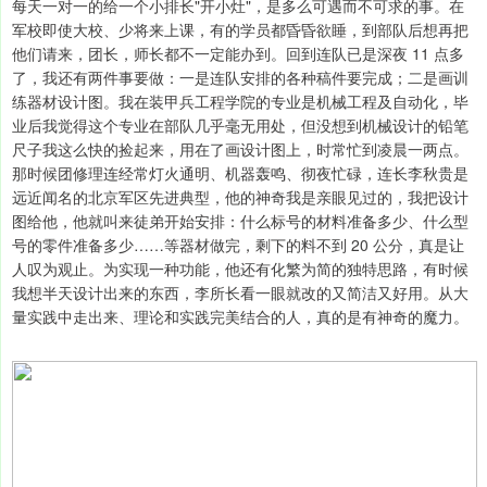
每天一对一的给一个小排长"开小灶"，是多么可遇而不可求的事。在
军校即使大校、少将来上课，有的学员都昏昏欲睡，到部队后想再把
他们请来，团长，师长都不一定能办到。回到连队已是深夜 11 点多
了，我还有两件事要做：一是连队安排的各种稿件要完成；二是画训
练器材设计图。我在装甲兵工程学院的专业是机械工程及自动化，毕
业后我觉得这个专业在部队几乎毫无用处，但没想到机械设计的铅笔
尺子我这么快的捡起来，用在了画设计图上，时常忙到凌晨一两点。
那时候团修理连经常灯火通明、机器轰鸣、彻夜忙碌，连长李秋贵是
远近闻名的北京军区先进典型，他的神奇我是亲眼见过的，我把设计
图给他，他就叫来徒弟开始安排：什么标号的材料准备多少、什么型
号的零件准备多少……等器材做完，剩下的料不到 20 公分，真是让
人叹为观止。为实现一种功能，他还有化繁为简的独特思路，有时候
我想半天设计出来的东西，李所长看一眼就改的又简洁又好用。从大
量实践中走出来、理论和实践完美结合的人，真的是有神奇的魔力。