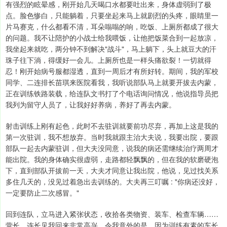
有强烈的眩晕感，刚开始几天喝口水都要吐出来，身体虚弱到了极
点。脸色惨白，只能躺着，只要坐起来马上就剧烈的头疼，眼睛里一
片马赛克，什么都看不清，耳朵嗡嗡的响，吃饭、上厕所都成了很大
的问题。我不让陪护的小战士给我喂饭，让他把饭菜合到一起放凉，
我坐起来就吃，两分钟不到解决"战斗"，马上躺下，头上就豆大的汗
珠子往下淌，得缓好一会儿。上厕所也是一样头痛欲裂！一切就得
忍！刚开始病号服都湿透，直到一周后才有所好转。期间，我的军校
同学、二连排长苗琪来医院看我，我听说部队马上就要开拔去内蒙，
正在训练铁路装载，给连队文书打了个电话询问情况，他说指导员把
我列为留守人员了，让我好好养病，养好了再去内蒙。
射击训练上刚有起色，此时不去驻训就要前功尽弃，再加上这是我的
第一次驻训，我不想放弃。当时我就跟主治大夫说，我要出院，要跟
部队一起去内蒙驻训，但大夫没同意，说我的病还需继续治疗两周才
能出院。我的身体确实很虚弱，走路都轻飘飘的，但在我的软磨硬泡
下，直到部队开拔前一天，大夫才同意让我出院，他说，见过找关系
多住几天的，没见过着急出去训练的。大夫再三叮嘱 : "你病还没好，
一定要防止二次感冒。"
回到连队，立马进入紧张状态，收拾各类物资、装车、检查车辆……
营长、连长见我回来非常高兴，令我意外的是，因为训练有素的车长