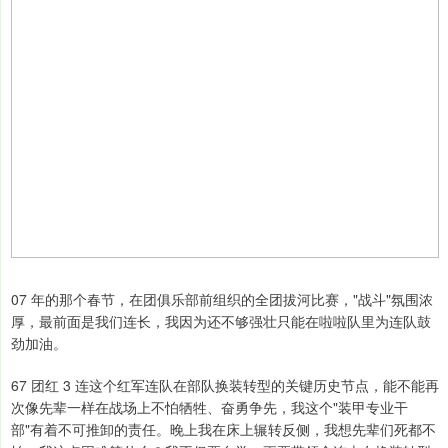
07 年的那个春节，在团俱乐部前组织的全团拔河比赛，"战斗"氛围浓
厚，最前面是我们连长，我因为还不够强壮只能在啦啦队里为连队鼓
劲加油。
67 团红 3 连这个红军连队在部队换装转型的关键历史节点，能不能再
次像先辈一样在战场上不怕牺牲、奋勇争先，我这个"装甲专业干
部"有着不可推卸的责任。晚上我在床上辗转反侧，我想先辈们死都不