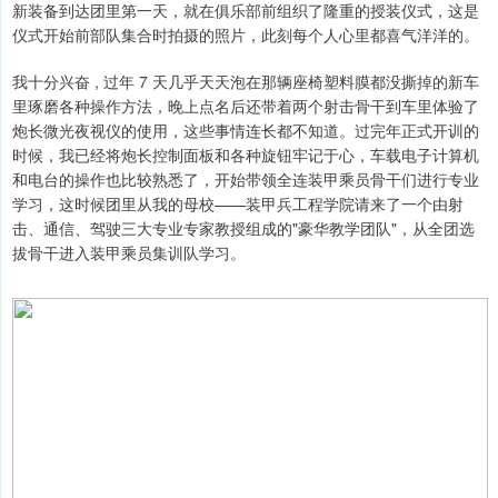
新装备到达团里第一天，就在俱乐部前组织了隆重的授装仪式，这是
仪式开始前部队集合时拍摄的照片，此刻每个人心里都喜气洋洋的。
我十分兴奋 , 过年 7 天几乎天天泡在那辆座椅塑料膜都没撕掉的新车
里琢磨各种操作方法，晚上点名后还带着两个射击骨干到车里体验了
炮长微光夜视仪的使用，这些事情连长都不知道。过完年正式开训的
时候，我已经将炮长控制面板和各种旋钮牢记于心，车载电子计算机
和电台的操作也比较熟悉了，开始带领全连装甲乘员骨干们进行专业
学习，这时候团里从我的母校——装甲兵工程学院请来了一个由射
击、通信、驾驶三大专业专家教授组成的"豪华教学团队"，从全团选
拔骨干进入装甲乘员集训队学习。