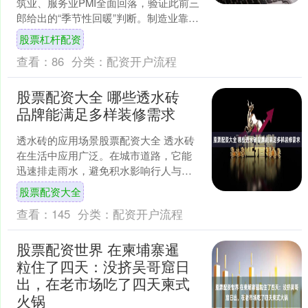
筑业、服务业PMI全面回落，验证此前三
郎给出的“季节性回暖”判断。制造业靠旧
订单支撑，新订单走弱；建筑业与服务
股票杠杆配资
业需求明显不....
查看：
86
分类：
配资开户流程
股票配资大全 哪些透水砖
品牌能满足多样装修需求
透水砖的应用场景股票配资大全 透水砖
在生活中应用广泛。在城市道路，它能
迅速排走雨水，避免积水影响行人与车
辆通行；公园广场铺设透水砖，增添美
股票配资大全
观同时，让地面在雨后保....
查看：
145
分类：
配资开户流程
股票配资世界 在柬埔寨暹
粒住了四天：没挤吴哥窟日
出，在老市场吃了四天柬式
火锅