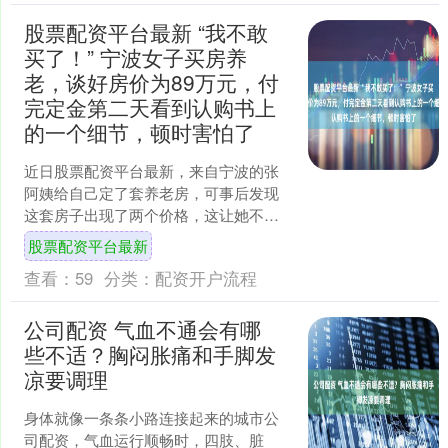
股票配资平台最新 “我不敢
买了！” 宁波女子买房养
老，谈好房价为89万元，付
完定金第二天看到认购书上
的一个细节，顿时害怕了
近日股票配资平台最新，来自宁波的张
阿姨给自己定了套养老房，可事后发现
这套房子出现了两个价格，这让她不知
该如何是好，希望我们帮她看看。 看房
股票配资平台最新
当天付定金 事后发现房....
查看：
59
分类：
配资开户流程
公司配资 气血不通会有哪
些不适？胸闷胀痛和手脚发
凉要调理
身体就像一条条小路连接起来的城市公
司配资，气血运行顺畅时，四肢、脏