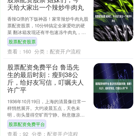
天给大家出一个辣炒牛肉丸
香辣Q弹的下饭神器！家常辣炒牛肉丸股
票配资股票，10分钟搞定全家爱吃的硬
菜 翻冰箱发现还有半包速冻牛肉丸，本
想煮清汤面，转念一想：不如来个辣炒
股票配资股票
版本？没想到随便一....
查看：
160
分类：
配资开户流程
股票配资免费平台 鲁迅先
生的最后时刻：瘦到38公
斤，给好友写信，叮嘱夫人
许广平
1936年10月19日，上海的清晨像往常一
样悄然展开。大约凌晨五点，天色未
明，街头显得空旷而宁静。秋意微凉，
偶尔有行人将双手紧握或揣进衣袋里，
股票配资免费平台
缓步走过石板路。陆....
查看：
92
分类：
配资开户流程