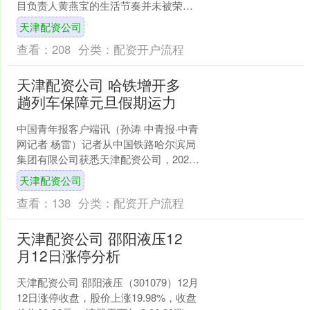
目负责人黄燕宝的生活节奏并未被荣誉
打乱。他依然常驻四川绵阳新投美学生
天津配资公司
活中心项目的现场天津....
查看：
208
分类：
配资开户流程
天津配资公司 哈铁增开多
趟列车保障元旦假期运力
中国青年报客户端讯（孙涛 中青报·中青
网记者 杨雷）记者从中国铁路哈尔滨局
集团有限公司获悉天津配资公司，2026
年元旦假期将至，为满足旅客出行需
天津配资公司
求，哈尔滨局集团....
查看：
138
分类：
配资开户流程
天津配资公司 邵阳液压12
月12日涨停分析
天津配资公司 邵阳液压（301079）12月
12日涨停收盘，股价上涨19.98%，收盘