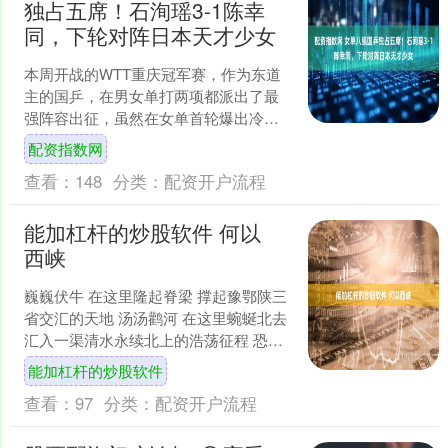
独占五席！石洵瑶3-1陈幸
同，下轮对阵日本天才少女
本周开战的WTT重庆冠军赛，作为东道
主的国乒，在男女单打两项都派出了最
强阵容出征，虽然在女单首轮爆出冷
门，世界排名第二的王曼昱输给了日本
配资指数网
选手大藤沙月，但其他六朵....
查看：
148
分类：
配资开户流程
能加杠杆的炒股软件 何以
西峡
巍巍伏牛 在这里隆起脊梁 撑起豫鄂陕三
省交汇的天地 汤汤鹳河 在这里蜿蜒北去
汇入一渠清水永续北上的浩荡征程 恐龙
遗迹园里 藏着“中国恐龙之乡”的神秘缩影
能加杠杆的炒股软件
产业....
查看：
97
分类：
配资开户流程