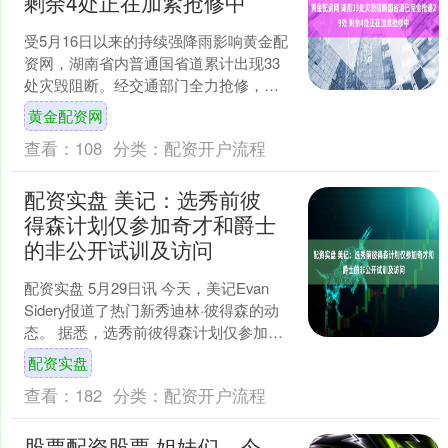
剩余4处正在加紧抢修中
受5月16日以来的持续强降雨影响黄金配
资网，湖南省内普通国省道累计出现33
处灾毁阻断。经交通部门全力抢修，截
至5月26日，已有29处成功抢通，现场无
黄金配资网
人员被困、无....
查看：
108
分类：
配资开户流程
配资实盘 美记：选秀前彼
得森计划仅参加奇才和爵士
的非公开试训及访问
配资实盘 5月29日讯 今天，美记Evan
Sidery报道了热门新秀迪林·彼得森的动
态。 据悉，选秀前彼得森计划仅参加奇
才和爵士的非公开试训及访问。 彼得森
配资实盘
被....
查看：
182
分类：
配资开户流程
股票配资股票 姐妹们，今