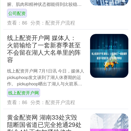
腑、肌肉和精神状态都能得到比较稳定
的滋养。可一旦“路上堵了”，人就容易感
公司配资
觉这里不舒服、那里也别....
查看：
86
分类：
配资开户流程
线上配资开户网 媒体人：
火箭输给了一套新赛季甚至
不会留在湖人大名单里的阵
容
线上配资开户网 7月1日讯 今日，媒体人
pickuphoop发文谈到了湖人休赛期的运
作。 pickuphoop晒出了湖人与火箭系列
赛G1的首发阵容，并写道：“火....
线上配资开户网
查看：
86
分类：
配资开户流程
黄金配资网 湖南33处灾毁
阻断国省道已完全抢通29处