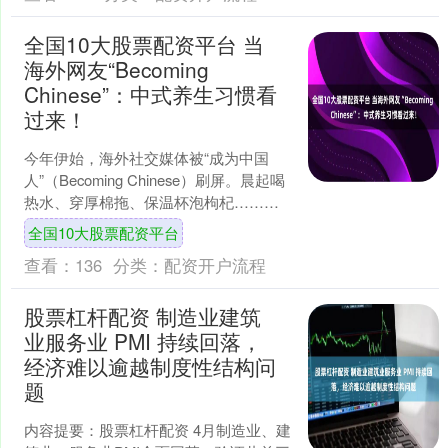
全国10大股票配资平台 当
海外网友“Becoming
Chinese”：中式养生习惯看
过来！
今年伊始，海外社交媒体被“成为中国
人”（Becoming Chinese）刷屏。晨起喝
热水、穿厚棉拖、保温杯泡枸杞……海
外网友们成了“远方的中国亲戚”。健康智
全国10大股票配资平台
慧....
查看：
136
分类：
配资开户流程
股票杠杆配资 制造业建筑
业服务业 PMI 持续回落，
经济难以逾越制度性结构问
题
内容提要：股票杠杆配资 4月制造业、建