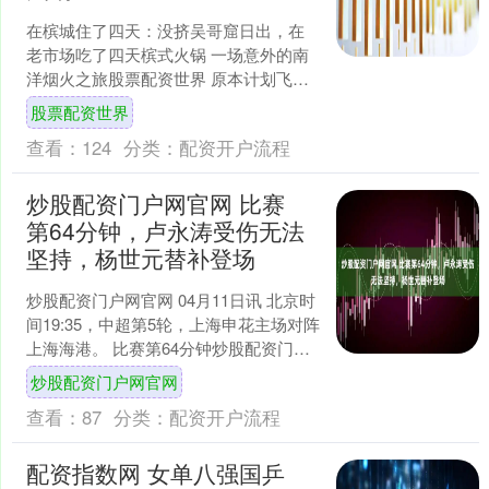
在槟城住了四天：没挤吴哥窟日出，在
老市场吃了四天槟式火锅 一场意外的南
洋烟火之旅股票配资世界 原本计划飞往
暹粒看吴哥窟的日出，机票却因天气原
股票配资世界
因临时取消。朋友一句....
查看：
124
分类：
配资开户流程
炒股配资门户网官网 比赛
第64分钟，卢永涛受伤无法
坚持，杨世元替补登场
炒股配资门户网官网 04月11日讯 北京时
间19:35，中超第5轮，上海申花主场对阵
上海海港。 比赛第64分钟炒股配资门户
网官网，卢永涛受伤无法坚持，杨世元
炒股配资门户网官网
替补....
查看：
87
分类：
配资开户流程
配资指数网 女单八强国乒