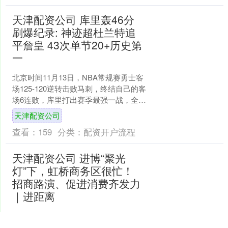
天津配资公司 库里轰46分
刷爆纪录: 神迹超杜兰特追
平詹皇 43次单节20+历史第
一
北京时间11月13日，NBA常规赛勇士客
场125-120逆转击败马刺，终结自己的客
场6连败，库里打出赛季最强一战，全场
25投13中、三分16中5、罚球16中15....
天津配资公司
查看：
159
分类：
配资开户流程
天津配资公司 进博“聚光
灯”下，虹桥商务区很忙！
招商路演、促进消费齐发力
｜进距离
第八届进博会开幕在即，虹桥国际中央
商务区正全力承接展会溢出效应，将“进