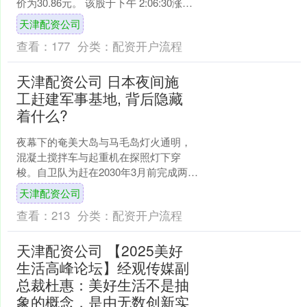
价为30.86元。 该股于下午 2:06:30涨
停。截止15:00:31未....
天津配资公司
查看：
177
分类：
配资开户流程
天津配资公司 日本夜间施
工赶建军事基地, 背后隐藏
着什么?
夜幕下的奄美大岛与马毛岛灯火通明，
混凝土搅拌车与起重机在探照灯下穿
梭。自卫队为赶在2030年3月前完成两条
2000米跑道和舰艇系泊设施，将施工强
天津配资公司
度提升至24小时....
查看：
213
分类：
配资开户流程
天津配资公司 【2025美好
生活高峰论坛】经观传媒副
总裁杜惠：美好生活不是抽
象的概念，是由无数创新实