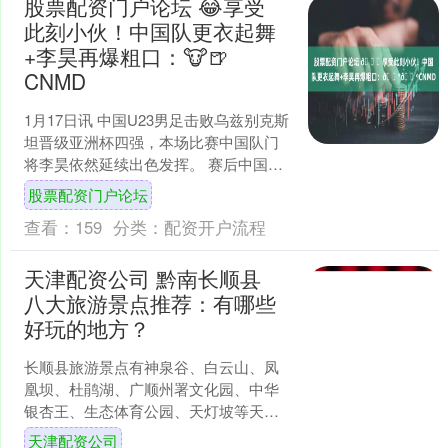
股票配资门户论坛 😂享受
此刻小伙！中国队更衣起舞
+李昊再爆粗口：🐮🍺
CNMD
1月17日讯 中国U23男足击败乌兹别克斯
坦晋级亚洲杯四强，本场比赛中国队门
将李昊依然延续出色发挥。 赛后中国队
替补门将霍深坪更新社交媒体股票配资
股票配资门户论坛
门户论坛，晒出....
查看：
159
分类：
配资开户流程
天津配资公司 黔南长顺县
八大旅游景点推荐：有哪些
好玩的地方？
长顺县旅游景点有神泉谷、白云山、凤
凰坝、杜鹃湖、广顺州署文化园、中华
银杏王、生态体育公园、天灯坡等天津
配资公司。 1、神泉谷 神泉谷景区位于
天津配资公司