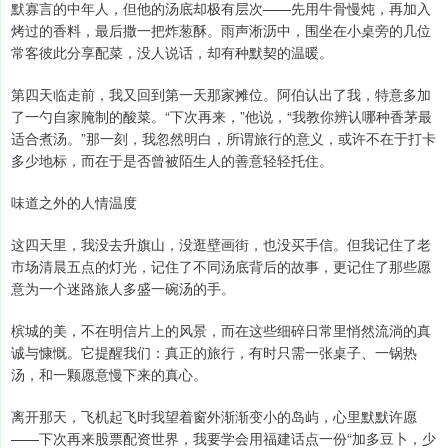
默寡言的中年人，但他的汤底却极有层次——先用牛骨慢炖，再加入
烤过的香料，最后撒一把炸葱酥。雨声淅沥中，围坐在小桌旁的几位
常客彼此分享配菜，没人说话，却有种默契的温暖。
第四天临走前，我又回到第一天那家摊位。阿伯认出了我，特意多加
了一勺自家腌制的酸菜。“下次再来，”他说，“我教你辨认哪种香茅最
适合煮汤。”那一刻，我忽然明白，所谓旅行的意义，或许不在于打卡
多少地标，而在于是否曾被陌生人的善意轻轻托住。
味道之外的人情温度
这四天里，我没去升旗山，没逛壁画街，也没买手信。但我记住了老
市场清晨五点的灯光，记住了不同汤底背后的故事，更记住了那些愿
意为一个迷路旅人多盛一碗汤的手。
槟城的美，不在明信片上的风景，而在这些细碎日常里悄然流淌的真
诚与慷慨。它提醒我们：真正的旅行，有时只需一张桌子、一锅热
汤，和一颗愿意慢下来的真心。
离开那天，飞机起飞时我望着窗外渐渐变小的岛屿，心里默默许愿
——下次再来股票配资世界，我要学会用福建话点一份“加多豆卜，少