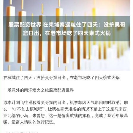
在槟城住了四天：没挤吴哥窟日出，在老市场吃了四天槟式火锅
一场意外的南洋烟火之旅股票配资世界
原本计划飞往暹粒看吴哥窟的日出，机票却因天气原因临时取消。朋
友一句“不如去槟城吧”，让我在毫无准备的情况下踏上了这座马来西
亚北部的小岛。未曾想，这一趟偏离航线的旅程，竟成了我近年最温
暖、最富人情味的旅行记忆。