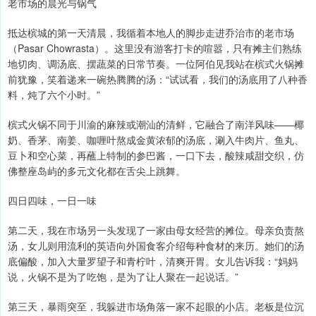
老市场的晨光与锅气
抵达槟城的第一天清晨，我循着本地人的脚步走进乔治市的老市场
（Pasar Chowrasta）。这里没有游客打卡的喧嚣，只有摊主们熟练
地切肉、调汤底、摆蔬菜的日常节奏。一位阿伯见我站在槟式火锅摊
前犹豫，笑着递来一碗热腾腾的汤：“试试看，我们的汤底用了八种香
料，炖了六个小时。”
槟式火锅不同于川渝的麻辣或潮汕的清鲜，它融合了南洋风味——椰
奶、香茅、南姜、咖喱叶熬成金黄浓郁的汤底，涮入牛肉片、鱼丸、
豆卜和空心菜，再蘸上特制的参巴酱，一口下去，酸辣咸甜交织，仿
佛整座岛屿的多元文化都在舌尖上跳舞。
四日四味，一日一味
第二天，我在市场另一头发现了一家由母女经营的摊位。母亲负责熬
汤，女儿则用流利的英语向外国食客介绍每种食材的来历。她们的汤
底偏酸，加入大量罗望子和青柠叶，清爽开胃。女儿告诉我：“妈妈
说，火锅不是为了吃饱，是为了让人聚在一起说话。”
第三天，暴雨突至，我躲进市场角落一家不起眼的小店。老板是位沉