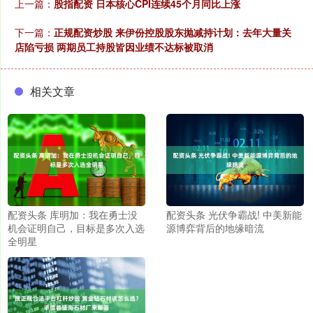
上一篇：
股指配资 日本核心CPI连续45个月同比上涨
下一篇：
正规配资炒股 来伊份控股股东抛减持计划：去年大量关
店陷亏损 两期员工持股皆因业绩不达标被取消
相关文章
配资头条 库明加：我在勇士没
配资头条 光伏争霸战! 中美新能
机会证明自己，目标是多次入选
源博弈背后的地缘暗流
全明星