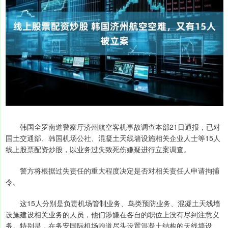
韩国全罗南道警察厅济州航空客机事故调查本部21日通报，已对
国土交通部、韩国机场公社、混凝土天线墙设施相关企业人士等15人
线上股票配资炒股，以业务过失致死伤嫌疑进行立案调查。
警方将根据过失责任的重大程度决定是否对相关责任人申请拘捕
令。
这15人分别是负责机场管制业务、鸟类预防业务、混凝土天线墙
设施建设相关业务的人员，他们涉嫌在各自的职位上没有尽到注意义
务。特别是，在务安国际机场跑道尽头设置混凝土结构的天线墙设