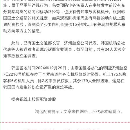
施，属于严重的违规行为；鸟类预防业务负责人在事故发生前没有充
分观察鸟类的动向和移动路径等，也没有告知事故客机机长。根据韩
国国土交通部的相关规定，如果观察到机场周边有鸟群的动向线上股
票配资炒股，管制员至少要向机长提供15分钟以上有关鸟群规模和移
动方向等方面的信息。
此前，已有国土交通部长官、济州航空公司代表、韩国机场公社
代表等人被遇难者遗属起诉而立案调查，截至目前，共有24人因涉空
难事故被立案调查。
韩国当地时间2024年12月29日，由泰国曼谷起飞的韩国济州航空
7C2216号航班在位于全罗南道的务安机场降落时坠毁。机上175名乘
客和6名机组人员，除2名乘务员获救，其余179人全部遇难。这是在
韩国国内发生的伤亡最严重的空难事故。
据央视线上股票配资炒股
鸿运配资提示：文章来自网络，不代表本站观点。