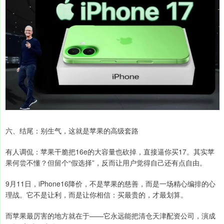
六、结尾：别生气，这就是苹果的高级套路
有人调侃：苹果干脆把16e的大容量也砍掉，直接逼你买17。其实苹
果何尝不懂？但留个“假选择”，反而让用户觉得自己还有点自由。
9月11日，iPhone16降价，不是苹果的慈善，而是一场精心编排的心
理战。它不是让利，而是让你相信：买最贵的，才最划算。
而苹果最厉害的地方就在于——它永远能把清仓天津配资公司，演成