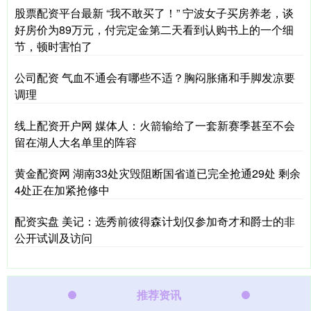
股票配资平台最新 “我不敢买了！” 宁波女子买房养老，谈
好房价为89万元，付完定金第二天看到认购书上的一个细
节，顿时害怕了
公司配资 气血不通会有哪些不适？胸闷胀痛和手脚发凉要
调理
线上配资开户网 媒体人：火箭输给了一套新赛季甚至不会
留在湖人大名单里的阵容
黄金配资网 湖南33处灾毁阻断国省道已完全抢通29处 剩余
4处正在加紧抢修中
配资实盘 美记：选秀前彼得森计划仅参加奇才和爵士的非
公开试训及访问
推荐资讯