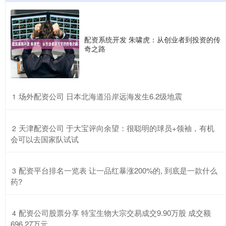
配资系统开发 朱啸虎：从创业者到投资的传
奇之路
​场外配资公司 日本北海道沿岸远海发生6.2级地震
1
​天津配资公司 于大宝评向余望：很聪明的球员+领袖，有机
2
会可以去国家队试试
​配资平台排名一览表 让一品红暴涨200%的, 到底是一款什么
3
药?
​配资公司股票分享 特宝生物大宗交易成交9.90万股 成交额
4
696.27万元