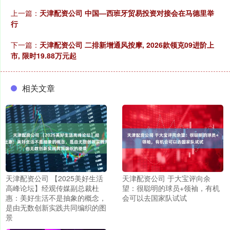
上一篇：
天津配资公司 中国—西班牙贸易投资对接会在马德里举
行
下一篇：
天津配资公司 二排新增通风按摩, 2026款领克09进阶上
市, 限时19.88万元起
相关文章
天津配资公司 【2025美好生活
天津配资公司 于大宝评向余
高峰论坛】经观传媒副总裁杜
望：很聪明的球员+领袖，有机
惠：美好生活不是抽象的概念，
会可以去国家队试试
是由无数创新实践共同编织的图
景