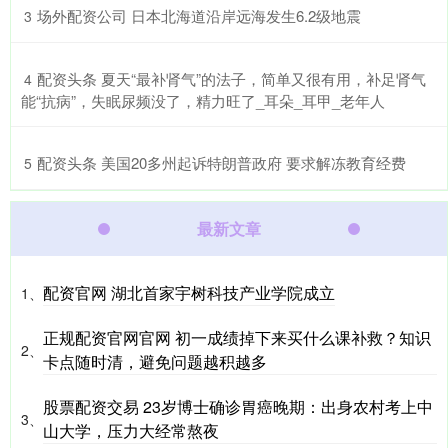
​场外配资公司 日本北海道沿岸远海发生6.2级地震
3
​配资头条 夏天“最补肾气”的法子，简单又很有用，补足肾气
4
能“抗病”，失眠尿频没了，精力旺了_耳朵_耳甲_老年人
​配资头条 美国20多州起诉特朗普政府 要求解冻教育经费
5
最新文章
配资官网 湖北首家宇树科技产业学院成立
1、
正规配资官网官网 初一成绩掉下来买什么课补救？知识
2、
卡点随时清，避免问题越积越多
股票配资交易 23岁博士确诊胃癌晚期：出身农村考上中
3、
山大学，压力大经常熬夜